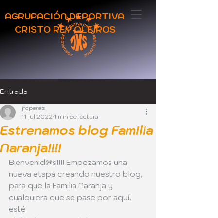
AGRUPACIÓN DEPORTIVA
CRISTO REY OLEIROS
Entrada
jfcperez
11 jul 2022
1 min de lectura
Estrenamos blog Familia
Naranja!!!!
Bienvenid@s!!!! Empezamos una 
nueva etapa creando nuestro blog,
para que la Familia Naranja y 
cualquiera que se pase por aquí, 
esté