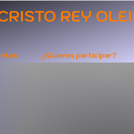
STO REY OLEI
entos
¿Quieres participar?