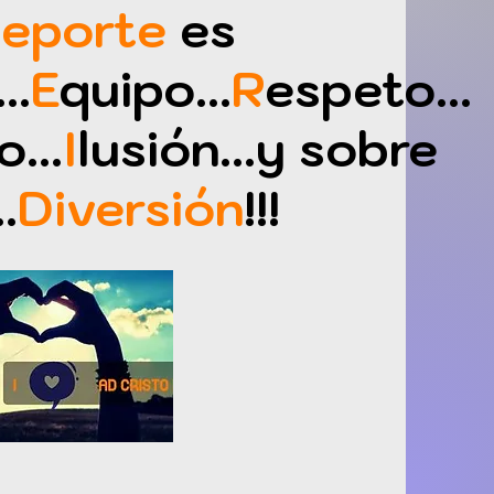
eporte
es
..
E
quipo...
R
espeto...
o...
I
lusión...y sobre
.
Diversión
!!!