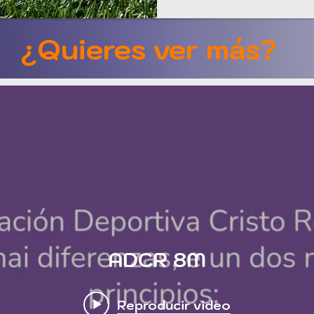
¿Quieres ver más?
ADCR 8M
Reproducir video