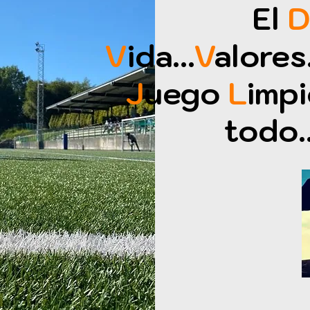
El
D
V
ida...
V
alores.
J
uego
L
impi
todo..